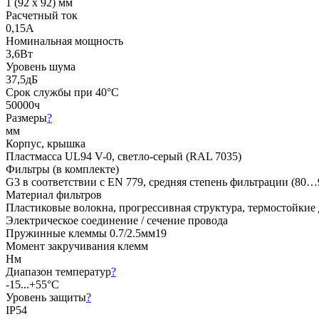
1 (92 x 92) мм
Расчетный ток
0,15А
Номинальная мощность
3,6Вт
Уровень шума
37,5дБ
Срок службы при 40°C
50000ч
Размеры
?
мм
Корпус, крышка
Пластмасса UL94 V-0, светло-серый (RAL 7035)
Фильтры (в комплекте)
G3 в соответствии с EN 779, средняя степень фильтрации (80
Материал фильтров
Пластиковые волокна, прогрессивная структура, термостойкие
Электрическое соединение / сечение провода
Пружинные клеммы 0.7/2.5мм19
Момент закручивания клемм
Нм
Диапазон температур
?
-15...+55°C
Уровень защиты
?
IP54