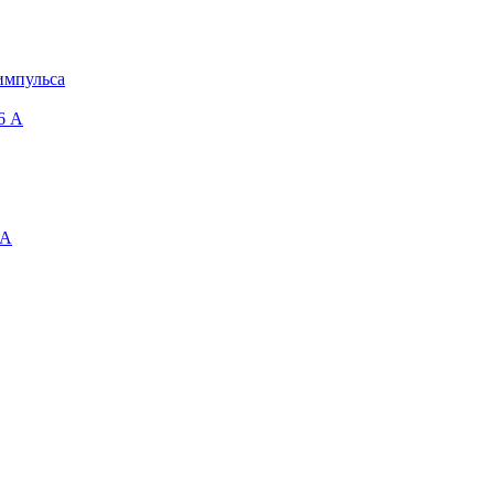
импульса
6 A
 А