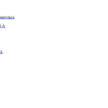
импульса
6 A
 А