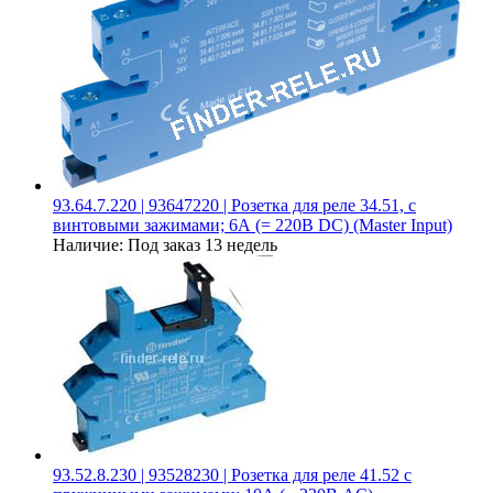
93.64.7.220 | 93647220 | Розетка для реле 34.51, с
винтовыми зажимами; 6А (= 220В DC) (Master Input)
Наличие:
Под заказ 13 недель
93.52.8.230 | 93528230 | Розетка для реле 41.52 с