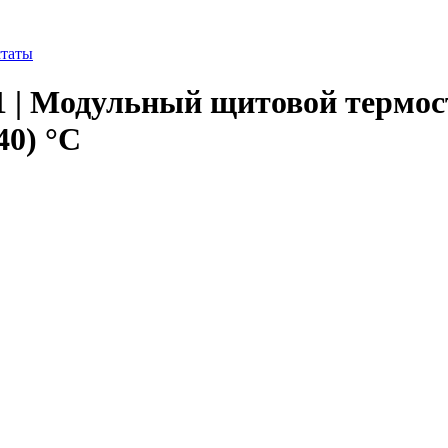
статы
301 | Модульный щитовой термос
40) °C