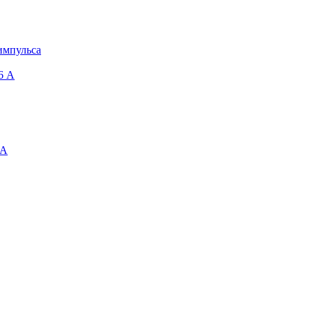
импульса
6 A
 А