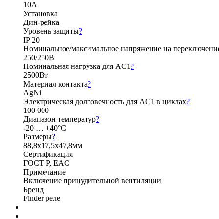
10А
Установка
Дин-рейка
Уровень защиты
?
IP 20
Номинальное/максимальное напряжение на переключени
250/250В
Номинальная нагрузка для AC1
?
2500Вт
Материал контакта
?
AgNi
Электрическая долговечность для AC1 в циклах
?
100 000
Диапазон температур
?
-20 … +40°C
Размеры
?
88,8х17,5х47,8мм
Сертификация
ГОСТ Р, EAC
Примечание
Включение принудительной вентиляции
Бренд
Finder реле