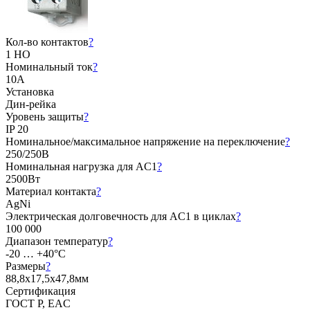
Кол-во контактов
?
1 НО
Номинальный ток
?
10А
Установка
Дин-рейка
Уровень защиты
?
IP 20
Номинальное/максимальное напряжение на переключение
?
250/250В
Номинальная нагрузка для AC1
?
2500Вт
Материал контакта
?
AgNi
Электрическая долговечность для AC1 в циклах
?
100 000
Диапазон температур
?
-20 … +40°C
Размеры
?
88,8х17,5х47,8мм
Сертификация
ГОСТ Р, EAC