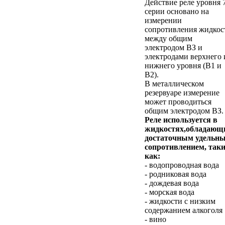
Действие реле уровня 
серии основано на
измерении
сопротивления жидкос
между общим
электродом ВЗ и
электродами верхнего 
нижнего уровня (В1 и
В2).
В металлическом
резервуаре измерение
может проводиться
общим электродом ВЗ.
Реле используется в
жидкостях,обладающ
достаточным удельн
сопротивлением, так
как:
- водопроводная вода
- родниковая вода
- дождевая вода
- морская вода
- жидкости с низким
содержанием алкоголя
- вино