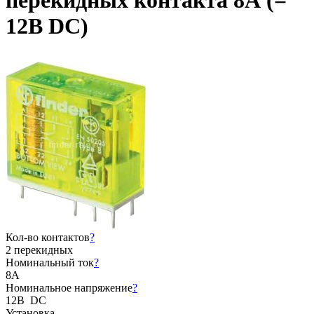
перекидных контакта 8А (=
12В DC)
Кол-во контактов
?
2 перекидных
Номинальный ток
?
8А
Номинальное напряжение
?
12В DC
Установка