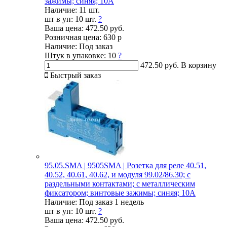
зажимы; синяя; 10А
Наличие:
11 шт.
шт в уп:
10 шт.
?
Ваша цена:
472.50 руб.
Розничная цена:
630 р
Наличие:
Под заказ
Штук в упаковке:
10
?
472.50 руб.
В корзину
Быстрый заказ
95.05.SMA | 9505SMA | Розетка для реле 40.51,
40.52, 40.61, 40.62, и модуля 99.02/86.30; с
раздельными контактами; с металлическим
фиксатором; винтовые зажимы; синяя; 10А
Наличие:
Под заказ 1 недель
шт в уп:
10 шт.
?
Ваша цена:
472.50 руб.