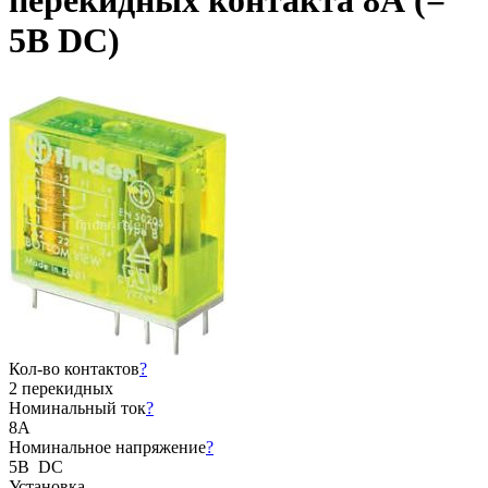
перекидных контакта 8А (=
5В DC)
Кол-во контактов
?
2 перекидных
Номинальный ток
?
8А
Номинальное напряжение
?
5В DC
Установка