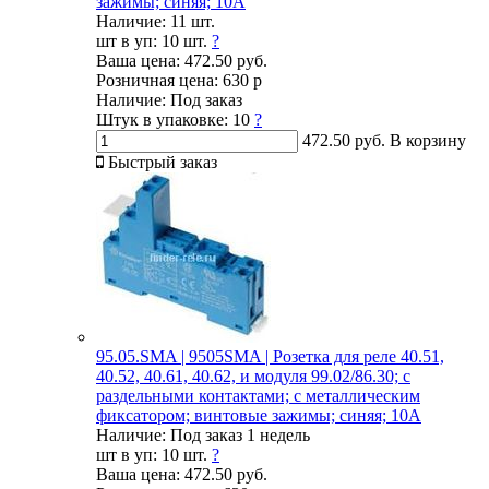
зажимы; синяя; 10А
Наличие:
11 шт.
шт в уп:
10 шт.
?
Ваша цена:
472.50 руб.
Розничная цена:
630 р
Наличие:
Под заказ
Штук в упаковке:
10
?
472.50 руб.
В корзину
Быстрый заказ
95.05.SMA | 9505SMA | Розетка для реле 40.51,
40.52, 40.61, 40.62, и модуля 99.02/86.30; с
раздельными контактами; с металлическим
фиксатором; винтовые зажимы; синяя; 10А
Наличие:
Под заказ 1 недель
шт в уп:
10 шт.
?
Ваша цена:
472.50 руб.