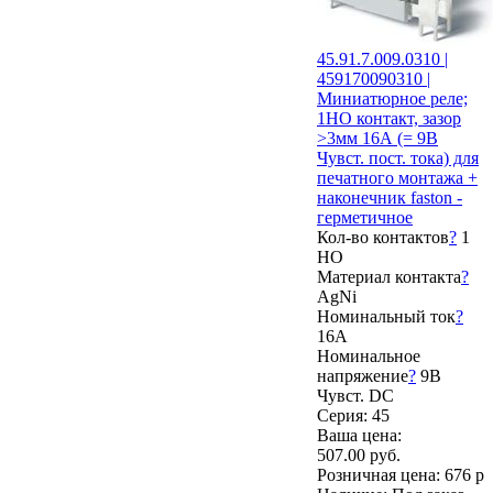
45.91.7.009.0310 |
459170090310 |
Миниатюрное реле;
1НО контакт, зазор
>3мм 16А (= 9В
Чувст. пост. тока) для
печатного монтажа +
наконечник faston -
герметичное
Кол-во контактов
?
1
НО
Материал контакта
?
AgNi
Номинальный ток
?
16А
Номинальное
напряжение
?
9В
Чувст. DC
Серия: 45
Ваша цена:
507.00 руб.
Розничная цена:
676 р