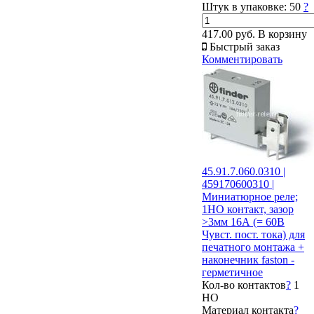
Штук в упаковке:
50
?
417.00 руб.
В корзину
Быстрый заказ
Комментировать
45.91.7.060.0310 |
459170600310 |
Миниатюрное реле;
1НО контакт, зазор
>3мм 16А (= 60В
Чувст. пост. тока) для
печатного монтажа +
наконечник faston -
герметичное
Кол-во контактов
?
1
НО
Материал контакта
?