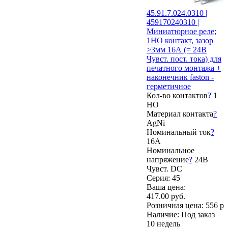
45.91.7.024.0310 |
459170240310 |
Миниатюрное реле;
1НО контакт, зазор
>3мм 16А (= 24В
Чувст. пост. тока) для
печатного монтажа +
наконечник faston -
герметичное
Кол-во контактов
?
1
НО
Материал контакта
?
AgNi
Номинальный ток
?
16А
Номинальное
напряжение
?
24В
Чувст. DC
Серия: 45
Ваша цена:
417.00 руб.
Розничная цена:
556 р
Наличие:
Под заказ
10 недель