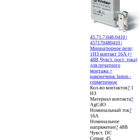
45.71.7.048.0410 |
457170480410 |
Миниатюрное реле;
1НЗ контакт 16А (=
48В Чувст. пост. тока)
для печатного
монтажа +
наконечник faston -
герметичное
Кол-во контактов
?
1
НЗ
Материал контакта
?
AgCdO
Номинальный ток
?
16А
Номинальное
напряжение
?
48В
Чувст. DC
Серия: 45