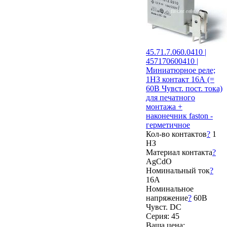
45.71.7.060.0410 |
457170600410 |
Миниатюрное реле;
1НЗ контакт 16А (=
60В Чувст. пост. тока)
для печатного
монтажа +
наконечник faston -
герметичное
Кол-во контактов
?
1
НЗ
Материал контакта
?
AgCdO
Номинальный ток
?
16А
Номинальное
напряжение
?
60В
Чувст. DC
Серия: 45
Ваша цена: