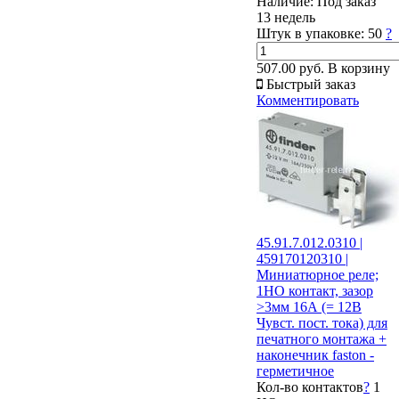
Наличие:
Под заказ
13 недель
Штук в упаковке:
50
?
507.00 руб.
В корзину
Быстрый заказ
Комментировать
45.91.7.012.0310 |
459170120310 |
Миниатюрное реле;
1НО контакт, зазор
>3мм 16А (= 12В
Чувст. пост. тока) для
печатного монтажа +
наконечник faston -
герметичное
Кол-во контактов
?
1