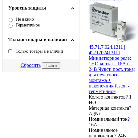
Уровень защиты
Не важно
Герметичное
Только товары в наличии
45.71.7.024.1311 |
Только товары в наличии
457170241311 |
Миниатюрное реле;
1НО контакт 16А (=
Сбросить
24В Чувст. пост. тока)
для печатного
монтажа +
наконечник faston -
герметичное
Кол-во контактов
?
1
НО
Материал контакта
?
AgNi
Номинальный ток
?
16А
Номинальное
напряжение
?
24В