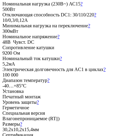
Номинальная нагрузка (230В~) АС15
?
500Вт
Отключающая способность DC1: 30/110/220
?
10/0,3/0,12А
Минимальная нагрузка на переключение
?
300мВт
Номинальное напряжение
?
48В Чувст. DC
Сопротивление катушки
9200 Ом
Номинальный ток катушки
?
5,2мА
Электрическая долговечность для AC1 в циклах
?
100 000
Диапазон температур
?
-40…+85°C
Установка
Печатный монтаж
Уровень защиты
?
Герметичное
Специальная версия
Влагонепроницаемое (RT||)
Размеры
?
30,2х10,2х15,4мм
Сертификация