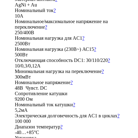
AgNi + Au
Номинальный ток
?
10А
Номинальное/максимальное напряжение на
переключение
?
250/400В
Номинальная нагрузка для AC1
?
2500Вт
Номинальная нагрузка (230В~) АС15
?
500Вт
Отключающая способность DC1: 30/110/220
?
10/0,3/0,12А
Минимальная нагрузка на переключение
?
300мВт
Номинальное напряжение
?
48В Чувст. DC
Сопротивление катушки
9200 Ом
Номинальный ток катушки
?
5,2мА
Электрическая долговечность для AC1 в циклах
?
100 000
Диапазон температур
?
-40…+85°C
Установка