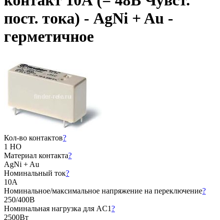
контакт 10А (= 48В Чувст.
пост. тока) - AgNi + Au -
герметичное
Кол-во контактов
?
1 НО
Материал контакта
?
AgNi + Au
Номинальный ток
?
10А
Номинальное/максимальное напряжение на переключение
?
250/400В
Номинальная нагрузка для AC1
?
2500Вт