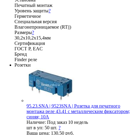
Печатный монтаж
Уровень защиты
?
Герметичное
Специальная версия
Влагонепроницаемое (RT||)
Размеры
?
30,2х10,2х15,4мм
Сертификация
ГОСТ Р, EAC
Бренд
Finder реле
Розетки
95.23.SNA | 9523SNA | Розетка для печатного
монтажа реле 43.41 с металлическим фиксатором;
синяя; 10А
Наличие:
Под заказ 10 недель
шт в уп:
50 шт.
?
Ваша цена:
130.50 руб.