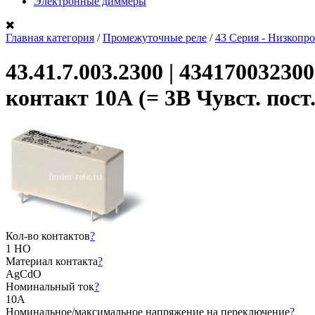
Электронные диммеры
Главная категория
/
Промежуточные реле
/
43 Серия - Низкопро
43.41.7.003.2300 | 434170032
контакт 10А (= 3В Чувст. пост
Кол-во контактов
?
1 НО
Материал контакта
?
AgCdO
Номинальный ток
?
10А
Номинальное/максимальное напряжение на переключение
?