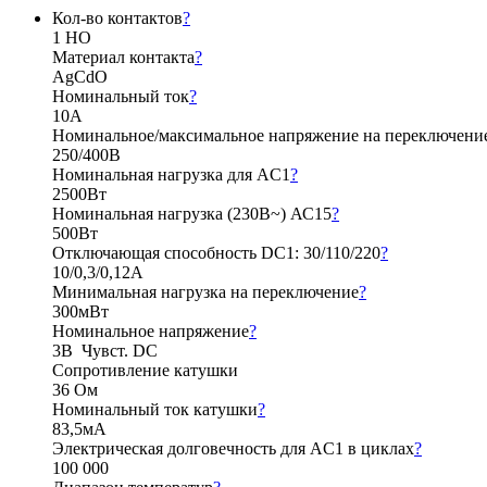
Кол-во контактов
?
1 НО
Материал контакта
?
AgCdO
Номинальный ток
?
10А
Номинальное/максимальное напряжение на переключени
250/400В
Номинальная нагрузка для AC1
?
2500Вт
Номинальная нагрузка (230В~) АС15
?
500Вт
Отключающая способность DC1: 30/110/220
?
10/0,3/0,12А
Минимальная нагрузка на переключение
?
300мВт
Номинальное напряжение
?
3В Чувст. DC
Сопротивление катушки
36 Ом
Номинальный ток катушки
?
83,5мА
Электрическая долговечность для AC1 в циклах
?
100 000