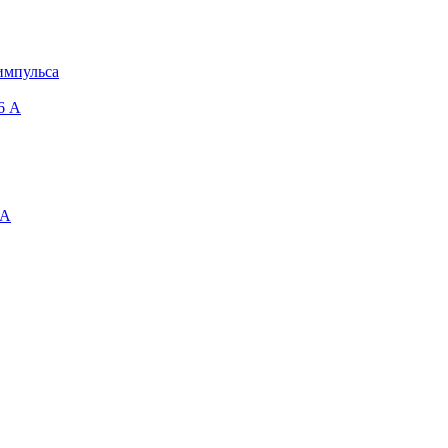
импульса
6 A
 А