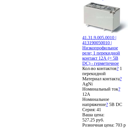
41.31.9.005.0010 |
413190050010 |
Низкопрофильное
реле; 1 перекидной
контакт 12А (= 5В
DC) - герметичное
Кол-во контактов
?
1
перекидной
Материал контакта
?
AgNi
Номинальный ток
?
12А
Номинальное
напряжение
?
5В DC
Серия: 41
Ваша цена:
527.25 руб.
Розничная цена:
703 р