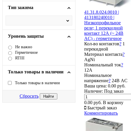
Тип зажима
41.31.8.024.0010 |
413180240010 |
Низкопрофильное
реле; 1 перекидной
контакт 12А (~ 24В
Уровень защиты
AC) - герметичное
Кол-во контактов
?
1
Не важно
перекидной
Герметичное
Материал контакта
?
RTIII
AgNi
Номинальный ток
?
12А
Только товары в наличии
Номинальное
напряжение
?
24В AC
Только товары в наличии
Ваша цена:
0.00 руб.
Наличие:
Под заказ
Сбросить
0.00 руб.
В корзину
Быстрый заказ
Комментировать