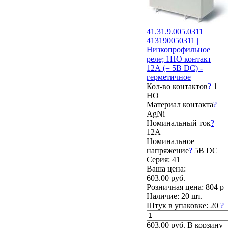
41.31.9.005.0311 |
413190050311 |
Низкопрофильное
реле; 1НО контакт
12А (= 5В DC) -
герметичное
Кол-во контактов
?
1
НО
Материал контакта
?
AgNi
Номинальный ток
?
12А
Номинальное
напряжение
?
5В DC
Серия: 41
Ваша цена:
603.00 руб.
Розничная цена:
804 р
Наличие:
20 шт.
Штук в упаковке:
20
?
603.00 руб.
В корзину