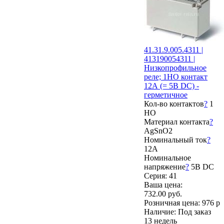
41.31.9.005.4311 |
413190054311 |
Низкопрофильное
реле; 1НО контакт
12А (= 5В DC) -
герметичное
Кол-во контактов
?
1
НО
Материал контакта
?
AgSnO2
Номинальный ток
?
12А
Номинальное
напряжение
?
5В DC
Серия: 41
Ваша цена:
732.00 руб.
Розничная цена:
976 р
Наличие:
Под заказ
13 недель