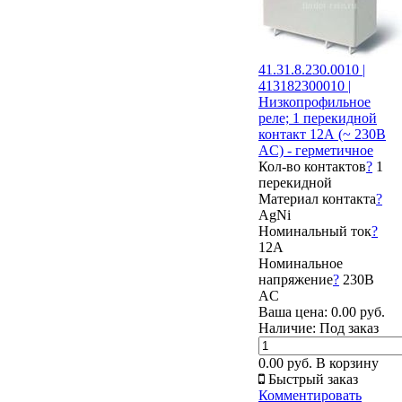
41.31.8.230.0010 |
413182300010 |
Низкопрофильное
реле; 1 перекидной
контакт 12А (~ 230В
AC) - герметичное
Кол-во контактов
?
1
перекидной
Материал контакта
?
AgNi
Номинальный ток
?
12А
Номинальное
напряжение
?
230В
AC
Ваша цена:
0.00 руб.
Наличие:
Под заказ
0.00 руб.
В корзину
Быстрый заказ
Комментировать