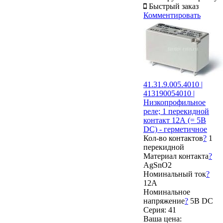
Быстрый заказ
Комментировать
41.31.9.005.4010 |
413190054010 |
Низкопрофильное
реле; 1 перекидной
контакт 12А (= 5В
DC) - герметичное
Кол-во контактов
?
1
перекидной
Материал контакта
?
AgSnO2
Номинальный ток
?
12А
Номинальное
напряжение
?
5В DC
Серия: 41
Ваша цена: