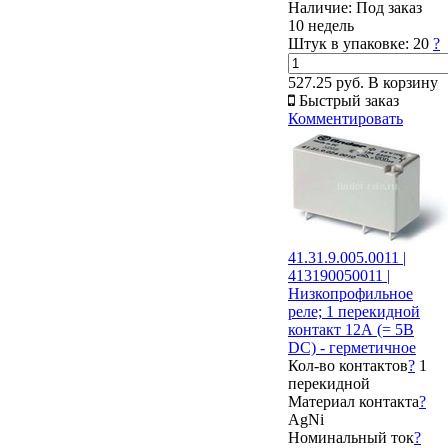
Наличие:
Под заказ
10 недель
Штук в упаковке:
20
?
527.25 руб.
В корзину
Быстрый заказ
Комментировать
41.31.9.005.0011 |
413190050011 |
Низкопрофильное
реле; 1 перекидной
контакт 12А (= 5В
DC) - герметичное
Кол-во контактов
?
1
перекидной
Материал контакта
?
AgNi
Номинальный ток
?