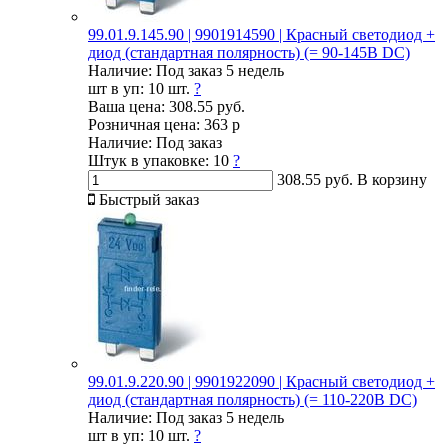
99.01.9.145.90 | 9901914590 | Красный светодиод +
диод (стандартная полярность) (= 90-145В DC)
Наличие:
Под заказ 5 недель
шт в уп:
10 шт.
?
Ваша цена:
308.55 руб.
Розничная цена:
363 р
Наличие:
Под заказ
Штук в упаковке:
10
?
308.55 руб.
В корзину
Быстрый заказ
99.01.9.220.90 | 9901922090 | Красный светодиод +
диод (стандартная полярность) (= 110-220В DC)
Наличие:
Под заказ 5 недель
шт в уп:
10 шт.
?