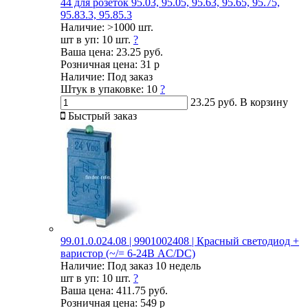
44 для розеток 95.03, 95.05, 95.63, 95.65, 95.75,
95.83.3, 95.85.3
Наличие:
>1000 шт.
шт в уп:
10 шт.
?
Ваша цена:
23.25 руб.
Розничная цена:
31 р
Наличие:
Под заказ
Штук в упаковке:
10
?
23.25 руб.
В корзину
Быстрый заказ
99.01.0.024.08 | 9901002408 | Красный светодиод +
варистор (~/= 6-24В AC/DC)
Наличие:
Под заказ 10 недель
шт в уп:
10 шт.
?
Ваша цена:
411.75 руб.
Розничная цена:
549 р