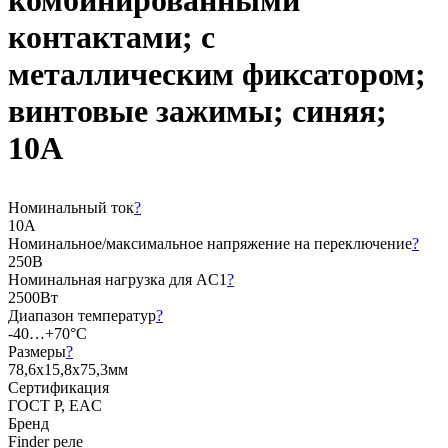
комбинированными
контактами; с
металлическим фиксатором;
винтовые зажимы; синяя;
10А
Номинальный ток
?
10А
Номинальное/максимальное напряжение на переключение
?
250В
Номинальная нагрузка для AC1
?
2500Вт
Диапазон температур
?
-40…+70°C
Размеры
?
78,6x15,8x75,3мм
Сертификация
ГОСТ Р, EAC
Бренд
Finder реле