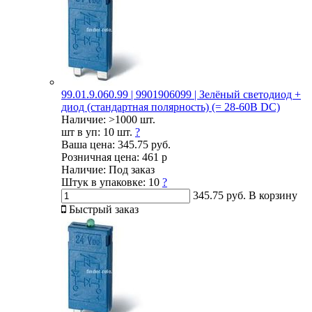
99.01.9.060.99 | 9901906099 | Зелёный светодиод +
диод (стандартная полярность) (= 28-60В DC)
Наличие:
>1000 шт.
шт в уп:
10 шт.
?
Ваша цена:
345.75 руб.
Розничная цена:
461 р
Наличие:
Под заказ
Штук в упаковке:
10
?
345.75 руб.
В корзину
Быстрый заказ