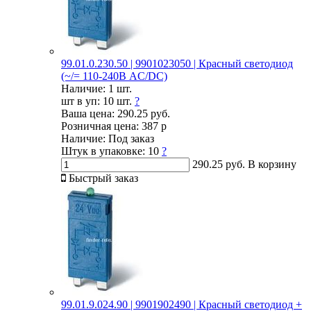
99.01.0.230.50 | 9901023050 | Красный светодиод
(~/= 110-240В AC/DC)
Наличие:
1 шт.
шт в уп:
10 шт.
?
Ваша цена:
290.25 руб.
Розничная цена:
387 р
Наличие:
Под заказ
Штук в упаковке:
10
?
290.25 руб.
В корзину
Быстрый заказ
99.01.9.024.90 | 9901902490 | Красный светодиод +