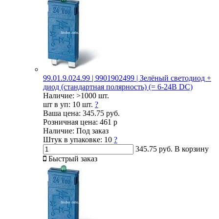
99.01.9.024.99 | 9901902499 | Зелёный светодиод +
диод (стандартная полярность) (= 6-24В DC)
Наличие:
>1000 шт.
шт в уп:
10 шт.
?
Ваша цена:
345.75 руб.
Розничная цена:
461 р
Наличие:
Под заказ
Штук в упаковке:
10
?
345.75 руб.
В корзину
Быстрый заказ