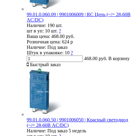
99.01.0.060.09 | 9901006009 | RC Цепь (~/= 28-60В
AC/DC)
Наличие:
190 шт.
шт в уп:
10 шт.
?
Ваша цена:
468.00 руб.
Розничная цена:
624 р
Наличие:
Под заказ
Штук в упаковке:
10
?
468.00 руб.
В корзину
Быстрый заказ
99.01.0.060.50 | 9901006050 | Красный светодиод
(~/= 28-60В AC/DC)
Наличие:
Под заказ 5 недель