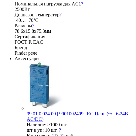
Номинальная нагрузка для AC1
?
2500Вт
Диапазон температур
?
-40…+70°C
Размеры
?
78,6x15,8x75,3мм
Сертификация
ГОСТ Р, EAC
Бренд
Finder реле
Аксессуары
99.01.0.024.09 | 9901002409 | RC Цепь (~/= 6-24В
AC/DC)
Наличие:
>1000 шт.
шт в уп:
10 шт.
?
Ваша цена:
477.75 руб.