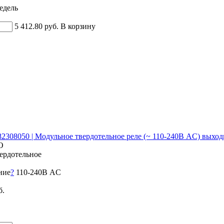
недель
5 412.80 руб.
В корзину
0182308050 | Модульное твердотельное реле (~ 110-240В AC) вых
О
ердотельное
ние
?
110-240В AC
б.