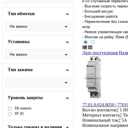
и со случайным переклю
- Высокая скорость пере
- Большой ресурс
Тип обмотки
- Бесшумная работа
- Переключение без скачк
искр
- Низкое управляющее н
- Монтаж на рейку 35мм (
Установка
Дате поступления
Наз
Тип зажима
Уровень защиты
77.01.0.024.8050 | 77
Не важно
Кол-во контактов
?
1 Н
IP 20
Материал контакта
?
Тв
Номинальный ток
?
5А
Номинальное напряже
Только товары в наличии