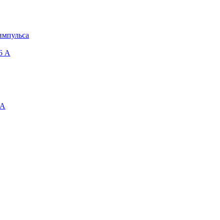
импульса
6 A
 А