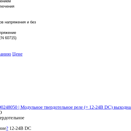
чением
ключения
ов напряжения и без
апряжение
EN 60715)
ванию
Цене
0100248050 | Модульное твердотельное реле (= 12-24В DC) выход
О
ердотельное
ние
?
12-24В DC