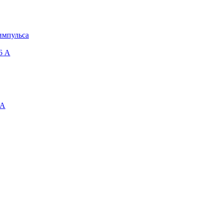
импульса
6 A
 А