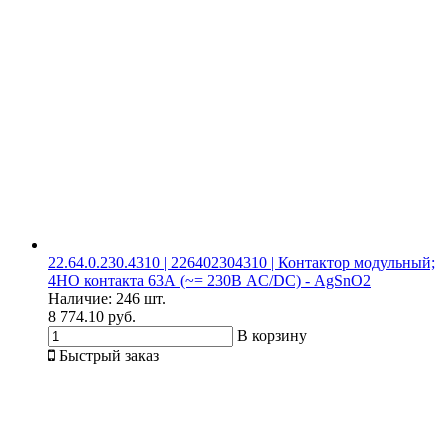
22.64.0.230.4310 | 226402304310 | Контактор модульный;
4НО контакта 63А (~= 230В AC/DC) - AgSnO2
Наличие:
246 шт.
8 774.10 руб.
В корзину
Быстрый заказ