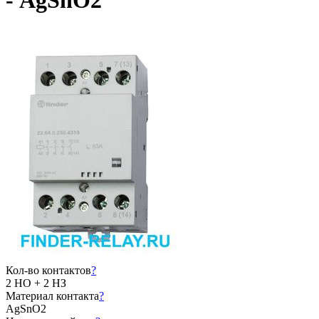
- AgSnO2
Кол-во контактов
?
2 НО + 2 НЗ
Материал контакта
?
AgSnO2