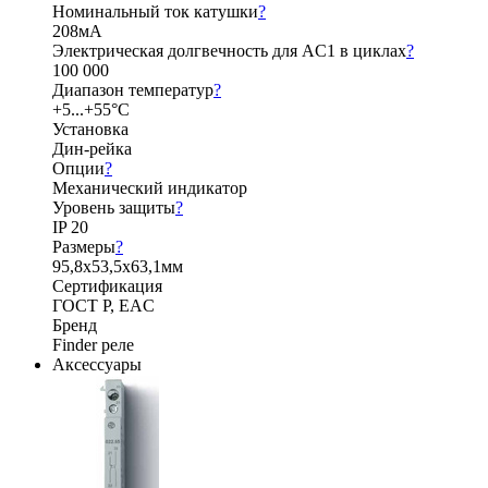
Номинальный ток катушки
?
208мА
Электрическая долгвечность для AC1 в циклах
?
100 000
Диапазон температур
?
+5...+55°C
Установка
Дин-рейка
Опции
?
Механический индикатор
Уровень защиты
?
IP 20
Размеры
?
95,8х53,5х63,1мм
Сертификация
ГОСТ Р, EAC
Бренд
Finder реле
Аксессуары