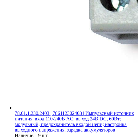
78.61.1.230.2403 | 786112302403 | Импульсный источник
питания; вход 110-240В AC; выход 24В DC, 60Вт;
модульный, предохранитель входой цепи; настройка
выходного напряжения; зарадка аккумуляторов
Наличие:
19 шт.