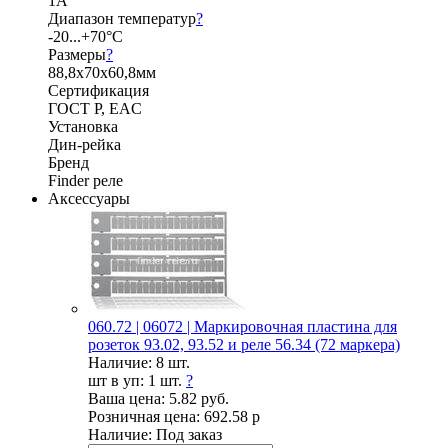
1А
Диапазон температур
?
-20...+70°C
Размеры
?
88,8х70х60,8мм
Сертификация
ГОСТ Р, EAC
Установка
Дин-рейка
Бренд
Finder реле
Аксессуары
060.72 | 06072 | Маркировочная пластина для
розеток 93.02, 93.52 и реле 56.34 (72 маркера)
Наличие:
8 шт.
шт в уп:
1 шт.
?
Ваша цена:
5.82 руб.
Розничная цена:
692.58 р
Наличие:
Под заказ