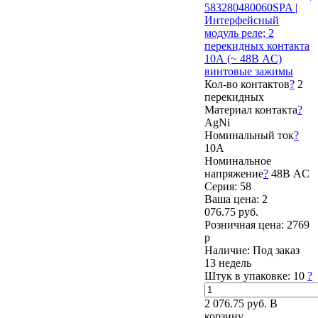
583280480060SPA |
Интерфейсный
модуль реле; 2
перекидных контакта
10А (~ 48В AC)
винтовые зажимы
Кол-во контактов
?
2
перекидных
Материал контакта
?
AgNi
Номинальный ток
?
10А
Номинальное
напряжение
?
48В AC
Серия: 58
Ваша цена:
2
076.75 руб.
Розничная цена:
2769
р
Наличие:
Под заказ
13 недель
Штук в упаковке:
10
?
2 076.75 руб.
В
корзину