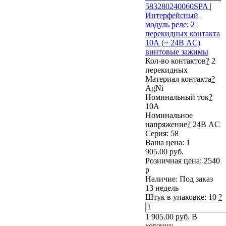
583280240060SPA |
Интерфейсный
модуль реле; 2
перекидных контакта
10А (~ 24В AC)
винтовые зажимы
Кол-во контактов
?
2
перекидных
Материал контакта
?
AgNi
Номинальный ток
?
10А
Номинальное
напряжение
?
24В AC
Серия: 58
Ваша цена:
1
905.00 руб.
Розничная цена:
2540
р
Наличие:
Под заказ
13 недель
Штук в упаковке:
10
?
1 905.00 руб.
В
корзину