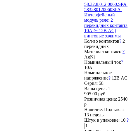
58.32.8.012.0060.SPA |
583280120060SPA |
Интерфейсный
модуль реле; 2
перекидных контакта
10А (~ 12В AC)
винтовые зажимы
Кол-во контактов
?
2
перекидных
Материал контакта
?
AgNi
Номинальный ток
?
10А
Номинальное
напряжение
?
12В AC
Серия: 58
Ваша цена:
1
905.00 руб.
Розничная цена:
2540
р
Наличие:
Под заказ
13 недель
Штук в упаковке:
10
?