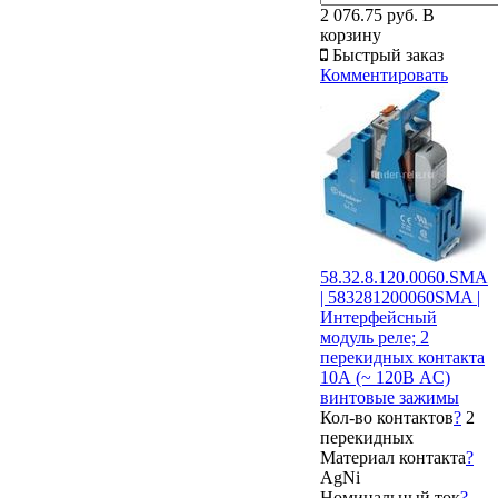
2 076.75 руб.
В
корзину
Быстрый заказ
Комментировать
58.32.8.120.0060.SMA
| 583281200060SMA |
Интерфейсный
модуль реле; 2
перекидных контакта
10А (~ 120В AC)
винтовые зажимы
Кол-во контактов
?
2
перекидных
Материал контакта
?
AgNi
Номинальный ток
?