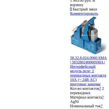
1 905.00 руб.
В
корзину
Быстрый заказ
Комментировать
58.32.8.024.0060.SMA
| 583280240060SMA |
Интерфейсный
модуль реле; 2
перекидных контакта
10А (~ 24В AC)
винтовые зажимы
Кол-во контактов
?
2
перекидных
Материал контакта
?
AgNi
Номинальный ток
?