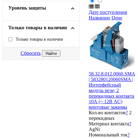
Уровень защиты
Дате поступления
Названию
Цене
Только товары в наличии
Только товары в наличии
Сбросить
58.32.8.012.0060.SMA
| 583280120060SMA |
Интерфейсный
модуль реле; 2
перекидных контакта
10А (~ 12В AC)
винтовые зажимы
Кол-во контактов
?
2
перекидных
Материал контакта
?
AgNi
Номинальный ток
?