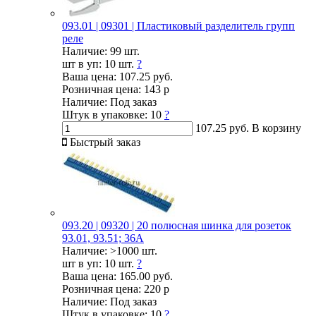
093.01 | 09301 | Пластиковый разделитель групп
реле
Наличие:
99 шт.
шт в уп:
10 шт.
?
Ваша цена:
107.25 руб.
Розничная цена:
143 р
Наличие:
Под заказ
Штук в упаковке:
10
?
107.25 руб.
В корзину
Быстрый заказ
093.20 | 09320 | 20 полюсная шинка для розеток
93.01, 93.51; 36А
Наличие:
>1000 шт.
шт в уп:
10 шт.
?
Ваша цена:
165.00 руб.
Розничная цена:
220 р
Наличие:
Под заказ
Штук в упаковке:
10
?