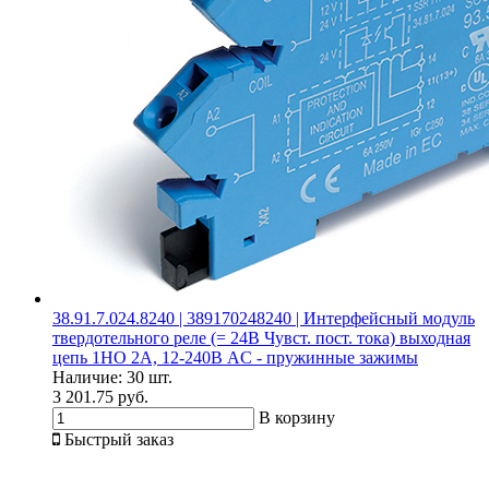
38.91.7.024.8240 | 389170248240 | Интерфейсный модуль
твердотельного реле (= 24В Чувст. пост. тока) выходная
цепь 1НО 2А, 12-240В AC - пружинные зажимы
Наличие:
30 шт.
3 201.75 руб.
В корзину
Быстрый заказ