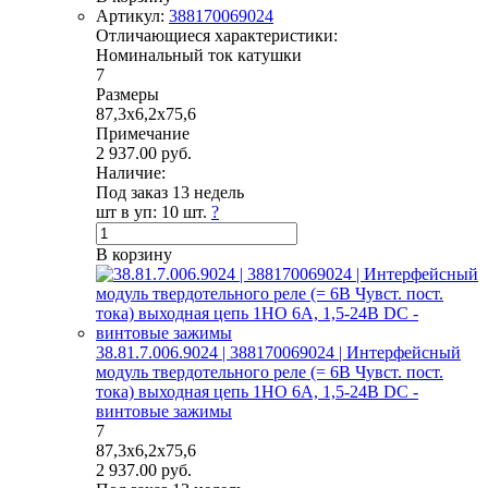
Артикул:
388170069024
Отличающиеся характеристики:
Номинальный ток катушки
7
Размеры
87,3x6,2x75,6
Примечание
2 937.00 руб.
Наличие:
Под заказ 13 недель
шт в уп:
10 шт.
?
В корзину
38.81.7.006.9024 | 388170069024 | Интерфейсный
модуль твердотельного реле (= 6В Чувст. пост.
тока) выходная цепь 1НО 6А, 1,5-24В DC -
винтовые зажимы
7
87,3x6,2x75,6
2 937.00 руб.