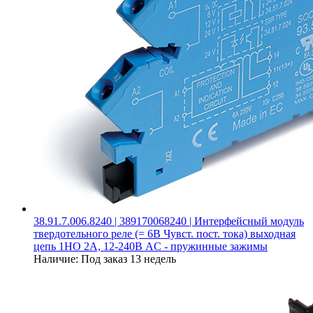
38.91.7.006.8240 | 389170068240 | Интерфейсный модуль
твердотельного реле (= 6В Чувст. пост. тока) выходная
цепь 1НО 2А, 12-240В AC - пружинные зажимы
Наличие:
Под заказ 13 недель