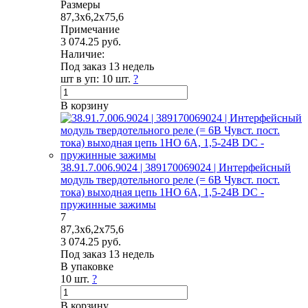
Размеры
87,3x6,2x75,6
Примечание
3 074.25 руб.
Наличие:
Под заказ 13 недель
шт в уп:
10 шт.
?
В корзину
38.91.7.006.9024 | 389170069024 | Интерфейсный
модуль твердотельного реле (= 6В Чувст. пост.
тока) выходная цепь 1НО 6А, 1,5-24В DC -
пружинные зажимы
7
87,3x6,2x75,6
3 074.25 руб.
Под заказ 13 недель
В упаковке
10 шт.
?
В корзину