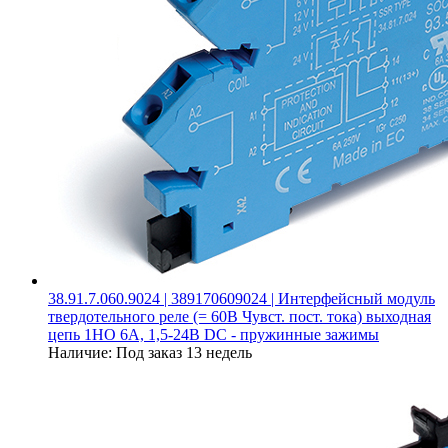
38.91.7.060.9024 | 389170609024 | Интерфейсный модуль
твердотельного реле (= 60В Чувст. пост. тока) выходная
цепь 1НО 6А, 1,5-24В DC - пружинные зажимы
Наличие:
Под заказ 13 недель