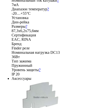
Номинальный ток катушки
?
7мА
Диапазон температур
?
-20…+55°C
Установка
Дин-рейка
Размеры
?
87,3x6,2x75,6мм
Сертификация
EAC, RINA
Бренд
Finder реле
Номинальная нагрузка DС13
36Вт
Тип зажима
Пружинный
Уровень защиты
?
IP 20
Аксессуары