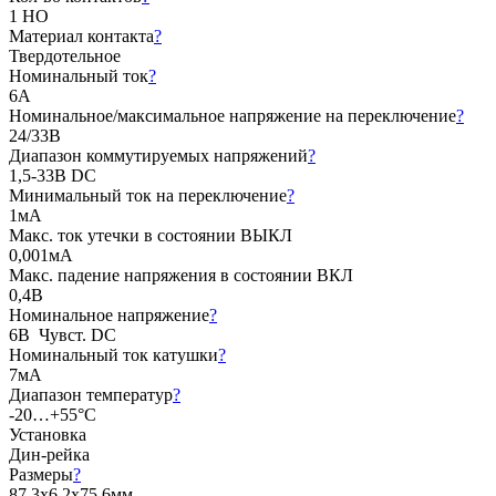
1 НО
Материал контакта
?
Твердотельное
Номинальный ток
?
6А
Номинальное/максимальное напряжение на переключение
?
24/33В
Диапазон коммутируемых напряжений
?
1,5-33В DC
Минимальный ток на переключение
?
1мА
Макс. ток утечки в состоянии ВЫКЛ
0,001мА
Макс. падение напряжения в состоянии ВКЛ
0,4В
Номинальное напряжение
?
6В Чувст. DC
Номинальный ток катушки
?
7мА
Диапазон температур
?
-20…+55°C
Установка
Дин-рейка
Размеры
?
87,3x6,2x75,6мм