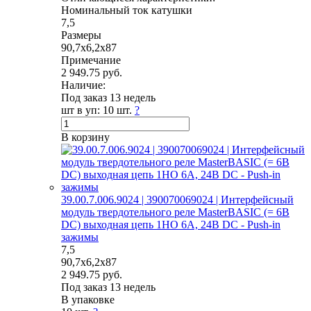
Номинальный ток катушки
7,5
Размеры
90,7х6,2х87
Примечание
2 949.75 руб.
Наличие:
Под заказ 13 недель
шт в уп:
10 шт.
?
В корзину
39.00.7.006.9024 | 390070069024 | Интерфейсный
модуль твердотельного реле MasterBASIC (= 6В
DC) выходная цепь 1НО 6А, 24В DC - Push-in
зажимы
7,5
90,7х6,2х87
2 949.75 руб.
Под заказ 13 недель
В упаковке