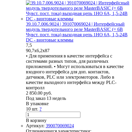
39.10.7.006.9024 | 391070069024 | Интерфейсный
модуль твердотельного реле MasterBASIC (= 6В
Чувст. пост. тока) выходная цепь 1НО 6А, 1,5-24В
DC - винтовые клеммы
7,5
90,7х6,2х87
• Для применения в качестве интерфейса с
системами разных типов, для различных
приложений. • Могут использоваться в качестве
входного интерфейса для доп. контактов,
датчиков, PLC или электромоторов. Либо в
качестве выходного интерфейса между PLC-
контролл
2 850.00 руб.
Под заказ 13 недель
В упаковке
10 шт.
?
В корзину
Артикул:
390070069024
Отличающиеся характеристики: