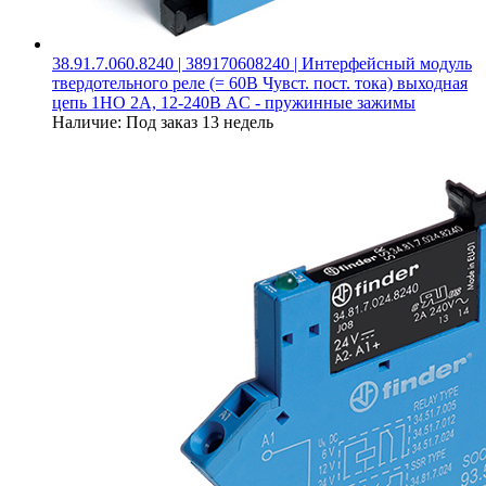
38.91.7.060.8240 | 389170608240 | Интерфейсный модуль
твердотельного реле (= 60В Чувст. пост. тока) выходная
цепь 1НО 2А, 12-240В AC - пружинные зажимы
Наличие:
Под заказ 13 недель