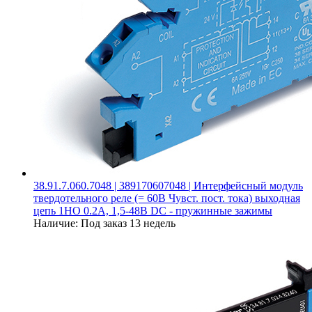
38.91.7.060.7048 | 389170607048 | Интерфейсный модуль
твердотельного реле (= 60В Чувст. пост. тока) выходная
цепь 1НО 0.2А, 1,5-48В DC - пружинные зажимы
Наличие:
Под заказ 13 недель