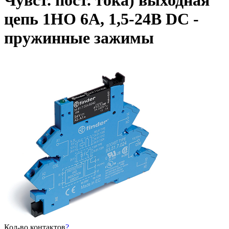
Чувст. пост. тока) выходная
цепь 1НО 6А, 1,5-24В DC -
пружинные зажимы
Кол-во контактов
?