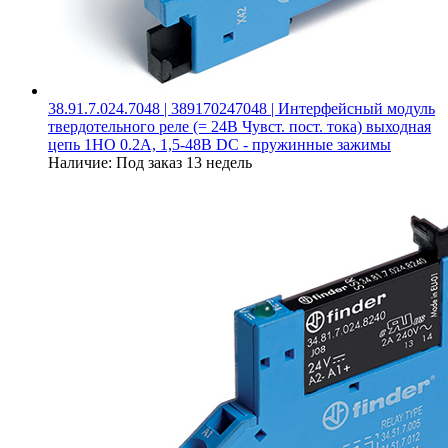
38.91.7.024.7048 | 389170247048 | Интерфейсный модуль
твердотельного реле (= 24В Чувст. пост. тока) выходная
цепь 1НО 0.2А, 1,5-48В DC - пружинные зажимы
Наличие:
Под заказ 13 недель