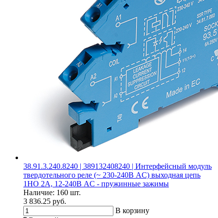
38.91.3.240.8240 | 389132408240 | Интерфейсный модуль
твердотельного реле (~ 230-240В AC) выходная цепь
1НО 2А, 12-240В AC - пружинные зажимы
Наличие:
160 шт.
3 836.25 руб.
В корзину