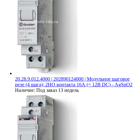
20.28.9.012.4000 | 202890124000 | Модульное шаговое
реле (4 шага); 2НО контакта 16А (= 12В DC) - AgSnO2
Наличие:
Под заказ 13 недель