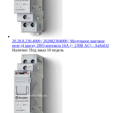
20.28.8.230.4000 | 202882304000 | Модульное шаговое
реле (4 шага); 2НО контакта 16А (~ 230В AC) - AgSnO2
Наличие:
Под заказ 10 недель