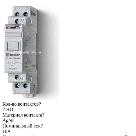
Кол-во контактов
?
2 НО
Материал контакта
?
AgNi
Номинальный ток
?
16А